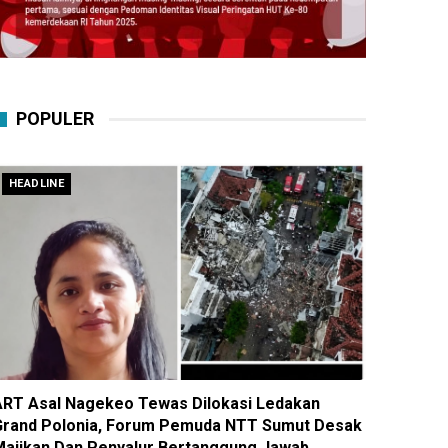
POPULER
HEADLINE
ART Asal Nagekeo Tewas Dilokasi Ledakan
Grand Polonia, Forum Pemuda NTT Sumut Desak
Majikan Dan Penyalur Bertanggung Jawab