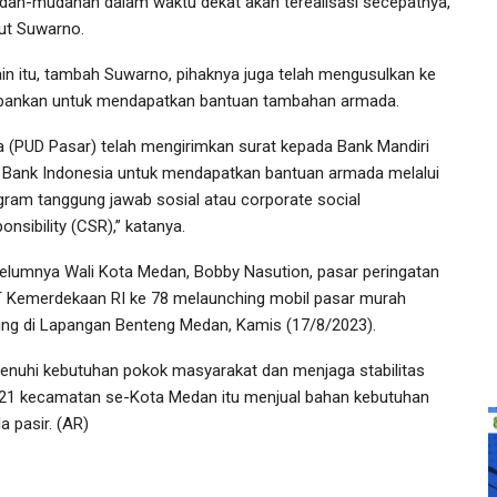
dah-mudahan dalam waktu dekat akan terealisasi secepatnya,”
ut Suwarno.
ain itu, tambah Suwarno, pihaknya juga telah mengusulkan ke
bankan untuk mendapatkan bantuan tambahan armada.
ta (PUD Pasar) telah mengirimkan surat kepada Bank Mandiri
 Bank Indonesia untuk mendapatkan bantuan armada melalui
gram tanggung jawab sosial atau corporate social
onsibility (CSR),” katanya.
elumnya Wali Kota Medan, Bobby Nasution, pasar peringatan
 Kemerdekaan RI ke 78 melaunching mobil pasar murah
iling di Lapangan Benteng Medan, Kamis (17/8/2023).
menuhi kebutuhan pokok masyarakat dan menjaga stabilitas
i 21 kecamatan se-Kota Medan itu menjual bahan kebutuhan
 pasir. (AR)