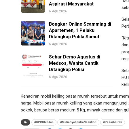
“Mu
Aspirasi Masyarakat
seb
6 Agu 2026
Sel
Bongkar Online Scamming di
Per
Apartemen, 1 Pelaku
Ditangkap Polda Sumut
“Ki
6 Agu 2026
dan
pro
Sebar Demo Agustus di
resp
Medsos, Wanita Cantik
Ditangkap Polisi
Seb
6 Agu 2026
HUT
kel
Kehadiran mobil keliling pasar murah tersebut untuk me
harga. Mobil pasar murah keliling yang akan mengunjung
pokok, berupa beras medium 5 Kg, minyak goreng dan gula
#DPRDMedan
#MuliaSyahputraNasution
#PasarMurah