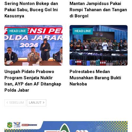
Sering Nonton Bokep dan
Mantan Jampidsus Pakai
Pakai Sabu, Buceg Gol Ini
Rompi Tahanan dan Tangan
Kasusnya
di Borgol
HEADLINE
HEADLINE
Unggah Pidato Prabowo
Polrestabes Medan
Program Senjata Nuklir
Musnahkan Barang Bukti
Iran, AYP dan AF Ditangkap
Narkoba
Polda Jabar
SEBELUM
LANJUT