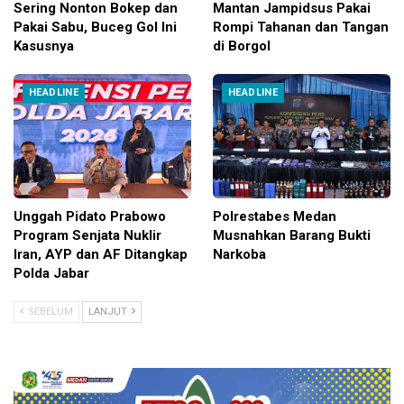
Sering Nonton Bokep dan
Mantan Jampidsus Pakai
Pakai Sabu, Buceg Gol Ini
Rompi Tahanan dan Tangan
Kasusnya
di Borgol
HEADLINE
HEADLINE
Unggah Pidato Prabowo
Polrestabes Medan
Program Senjata Nuklir
Musnahkan Barang Bukti
Iran, AYP dan AF Ditangkap
Narkoba
Polda Jabar
SEBELUM
LANJUT