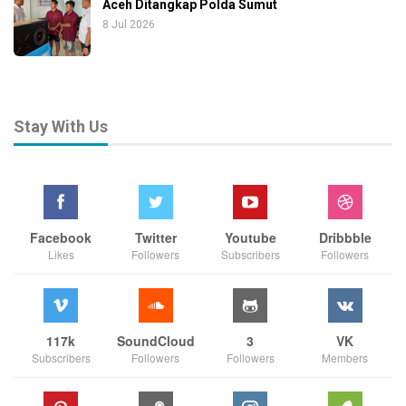
Aceh Ditangkap Polda Sumut
8 Jul 2026
Stay With Us
Facebook
Twitter
Youtube
Dribbble
Likes
Followers
Subscribers
Followers
117k
SoundCloud
3
VK
Subscribers
Followers
Followers
Members