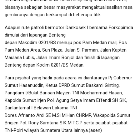
biasanya sebagian besar masyarakat mengaktualisasikan rasa
gembiranya dengan berkumpul di beberapa titik.
Adapun rute patroli bermotor Dankosek I bersama Forkopimda
dimulai dari lapangan Benteng
depan Makodim 0201/BS menuju pos Pam Medan mall, Pos
Pam Medan Area, Sun Plaza, Jalan S. Parman, Jalan Kapten
Maulana Lubis, Jalan Imam Bonjol dan finish di lapangan
Benteng depan Kodim 0201/BS Medan.
Para pejabat yang hadir pada acara ini diantaranya Pj Gubernur
Sumut Hasanuddin, Ketua DPRD Sumut Baskami Ginting,
Pangdam I/Bukit Barisan Mayjen TNI Mochammad Hasan,
Kapolda Sumut Irjen Pol. Agung Setya Imam Effendi SH SIK,
Danlantamal I Belawan Laksma TNI
Dores Afrianto Ardi SE M.Si M.Han CHRMP, Wakapolda Sumut
Brigjen Pol. Rony Samtana SIK M.T.C.P serta pejabat-pejabat
TNI-Polri wilayah Sumatera Utara lainnya.(asen)