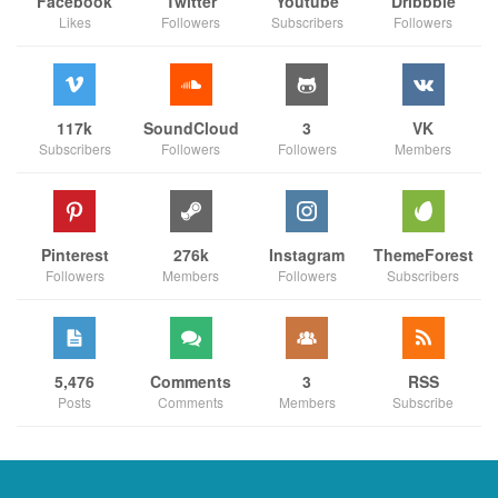
Facebook
Twitter
Youtube
Dribbble
Likes
Followers
Subscribers
Followers
117k
SoundCloud
3
VK
Subscribers
Followers
Followers
Members
Pinterest
276k
Instagram
ThemeForest
Followers
Members
Followers
Subscribers
5,476
Comments
3
RSS
Posts
Comments
Members
Subscribe