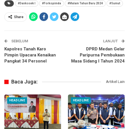
#Dankosek I
#Forkopimda
#Malam Tahun Baru 2024
#Sumut
Share
SEBELUM
LANJUT
Kapolres Tanah Karo
DPRD Medan Gelar
Pimpin Upacara Kenaikan
Paripurna Pembukaan
Pangkat 34 Personel
Masa Sidang I Tahun 2024
Baca Juga:
Artikel Lain
HEADLINE
HEADLINE