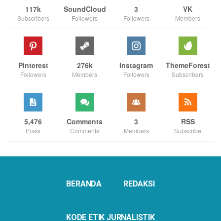
117k
SoundCloud
3
VK
Subscribers
Followers
Followers
Members
Pinterest
276k
Instagram
ThemeForest
Followers
Members
Followers
Subscribers
5,476
Comments
3
RSS
Posts
Comments
Members
Subscribe
BERANDA
REDAKSI
KODE ETIK JURNALISTIK