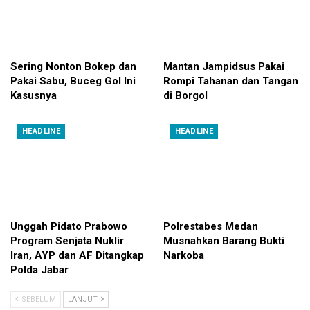
Sering Nonton Bokep dan
Mantan Jampidsus Pakai
Pakai Sabu, Buceg Gol Ini
Rompi Tahanan dan Tangan
Kasusnya
di Borgol
HEADLINE
HEADLINE
Unggah Pidato Prabowo
Polrestabes Medan
Program Senjata Nuklir
Musnahkan Barang Bukti
Iran, AYP dan AF Ditangkap
Narkoba
Polda Jabar
SEBELUM
LANJUT