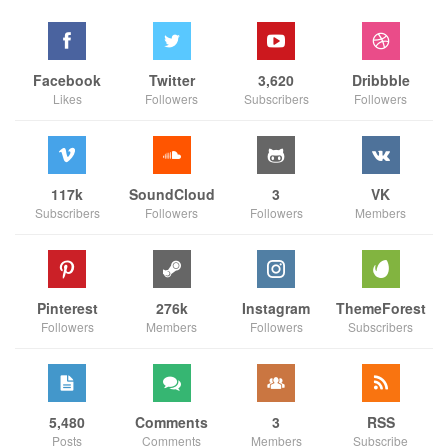
Facebook
Twitter
3,620
Dribbble
Likes
Followers
Subscribers
Followers
117k
SoundCloud
3
VK
Subscribers
Followers
Followers
Members
Pinterest
276k
Instagram
ThemeForest
Followers
Members
Followers
Subscribers
5,480
Comments
3
RSS
Posts
Comments
Members
Subscribe