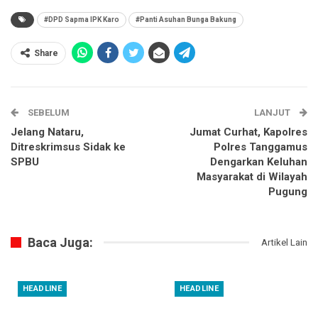
#DPD Sapma IPK Karo
#Panti Asuhan Bunga Bakung
Share
SEBELUM
LANJUT
Jelang Nataru,
Jumat Curhat, Kapolres
Ditreskrimsus Sidak ke
Polres Tanggamus
SPBU
Dengarkan Keluhan
Masyarakat di Wilayah
Pugung
Baca Juga:
Artikel Lain
HEADLINE
HEADLINE