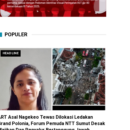
POPULER
HEADLINE
ART Asal Nagekeo Tewas Dilokasi Ledakan
Grand Polonia, Forum Pemuda NTT Sumut Desak
Majikan Dan Penyalur Bertanggung Jawab