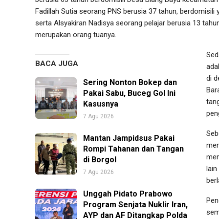
Fadillah Sutia seorang PNS berusia 37 tahun, berdomis
serta Alsyakiran Nadisya seorang pelajar berusia 13 tah
merupakan orang tuanya.
Sed
BACA JUGA
ada
di 
Sering Nonton Bokep dan
Bar
Pakai Sabu, Buceg Gol Ini
tan
Kasusnya
pen
7 Agu 2026
Seb
Mantan Jampidsus Pakai
men
Rompi Tahanan dan Tangan
mem
di Borgol
lain
7 Agu 2026
ber
Unggah Pidato Prabowo
Pen
Program Senjata Nuklir Iran,
sem
AYP dan AF Ditangkap Polda