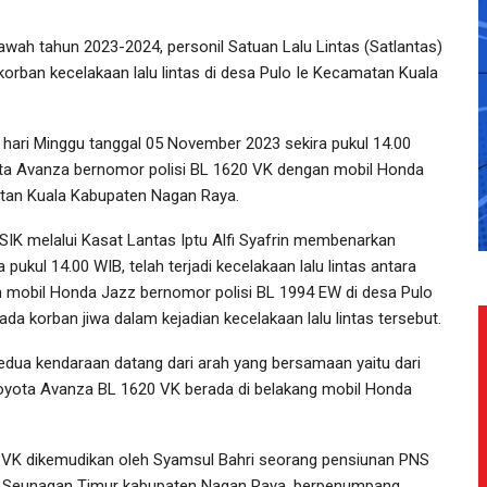
ah tahun 2023-2024, personil Satuan Lalu Lintas (Satlantas)
ban kecelakaan lalu lintas di desa Pulo Ie Kecamatan Kuala
ari Minggu tanggal 05 November 2023 sekira pukul 14.00
Toyota Avanza bernomor polisi BL 1620 VK dengan mobil Honda
atan Kuala Kabupaten Nagan Raya.
IK melalui Kasat Lantas Iptu Alfi Syafrin membenarkan
ukul 14.00 WIB, telah terjadi kecelakaan lalu lintas antara
 mobil Honda Jazz bernomor polisi BL 1994 EW di desa Pulo
a korban jiwa dalam kejadian kecelakaan lalu lintas tersebut.
kedua kendaraan datang dari arah yang bersamaan yaitu dari
Toyota Avanza BL 1620 VK berada di belakang mobil Honda
 VK dikemudikan oleh Syamsul Bahri seorang pensiunan PNS
an Seunagan Timur kabupaten Nagan Raya, berpenumpang