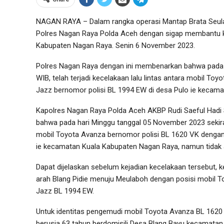
NAGAN RAYA – Dalam rangka operasi Mantap Brata Seulaw
Polres Nagan Raya Polda Aceh dengan sigap membantu kor
Kabupaten Nagan Raya. Senin 6 November 2023.
Polres Nagan Raya dengan ini membenarkan bahwa pada h
WIB, telah terjadi kecelakaan lalu lintas antara mobil 
Jazz bernomor polisi BL 1994 EW di desa Pulo ie kecam
Kapolres Nagan Raya Polda Aceh AKBP Rudi Saeful Hadi S
bahwa pada hari Minggu tanggal 05 November 2023 sekira p
mobil Toyota Avanza bernomor polisi BL 1620 VK dengan
ie kecamatan Kuala Kabupaten Nagan Raya, namun tidak ad
Dapat dijelaskan sebelum kejadian kecelakaan tersebut, 
arah Blang Pidie menuju Meulaboh dengan posisi mobil 
Jazz BL 1994 EW.
Untuk identitas pengemudi mobil Toyota Avanza BL 1620
berusia 63 tahun berdomisili Desa Blang Bayu kecamat