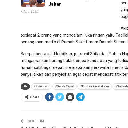
pen
Jabar
yan
7 Agu 2026
bag
Aki
terdapat 2 orang yang mengalami luka ringan yaitu Fadil
penanganan medis di Rumah Sakit Umum Daerah Sultan I
Sampai berita ini diterbitkan, personil Satlantas Polre
mengamankan barang bukti berupa kendaraan yang terli
rumah sakit agar cepat mendapatkan perawatan medis da
penyelidikan dan penyidikan agar cepat mendapati titik te
#Evakuasi
#Gerak Cepat
#Korban Kecelakaan
#Satlant
Share
SEBELUM