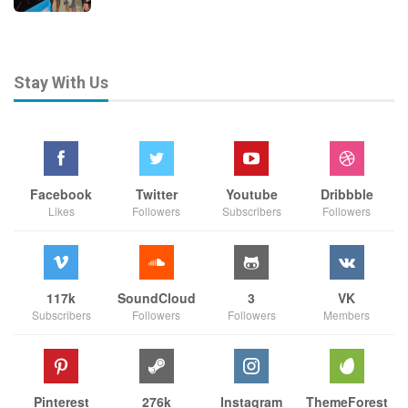
Stay With Us
Facebook
Twitter
Youtube
Dribbble
Likes
Followers
Subscribers
Followers
117k
SoundCloud
3
VK
Subscribers
Followers
Followers
Members
Pinterest
276k
Instagram
ThemeForest