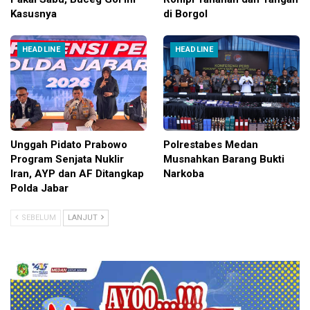
Kasusnya
di Borgol
HEADLINE
HEADLINE
Unggah Pidato Prabowo
Polrestabes Medan
Program Senjata Nuklir
Musnahkan Barang Bukti
Iran, AYP dan AF Ditangkap
Narkoba
Polda Jabar
SEBELUM
LANJUT