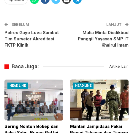
SEBELUM
LANJUT
Polres Gayo Lues Sambut
Mulia Minta Disdikbud
Tim Surveior Akreditasi
Panggil Yayasan SMP IT
FKTP Klinik
Khairul Imam
Baca Juga:
Artikel Lain
HEADLINE
HEADLINE
Sering Nonton Bokep dan
Mantan Jampidsus Pakai
Pakai Sabu, Buceg Gol Ini
Rompi Tahanan dan Tangan