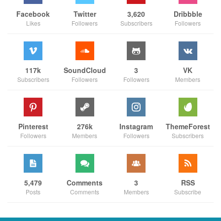
Facebook
Twitter
3,620
Dribbble
Likes
Followers
Subscribers
Followers
117k
SoundCloud
3
VK
Subscribers
Followers
Followers
Members
Pinterest
276k
Instagram
ThemeForest
Followers
Members
Followers
Subscribers
5,479
Comments
3
RSS
Posts
Comments
Members
Subscribe