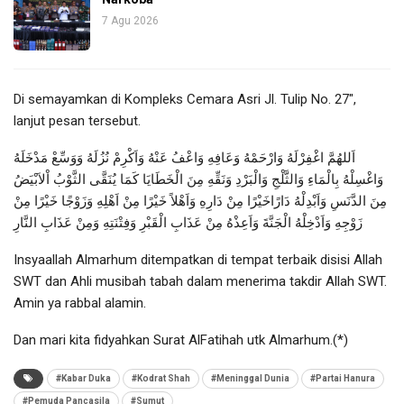
7 Agu 2026
Di semayamkan di Kompleks Cemara Asri Jl. Tulip No. 27″,
lanjut pesan tersebut.
اَللهُمَّ اغْفِرْلَهُ وَارْحَمْهُ وَعَافِهِ وَاعْفُ عَنْهُ وَاَكْرِمْ نُزُلَهُ وَوَسِّعْ مَدْخَلَهُ
وَاغْسِلْهُ بِالْمَاءِ وَالثَّلْجِ وَالْبَرْدِ وَنَقِّهِ مِنَ الْخَطَايَا كَمَا يُنَقَّى الثَّوْبُ اْلاَبْيَضُ
مِنَ الدَّنَسِ وَاَبْدِلْهُ دَارًاخَيْرًا مِنْ دَارِهِ وَاَهْلاً خَيْرًا مِنْ اَهْلِهِ وَزَوْجًا خَيْرًا مِنْ
زَوْجِهِ وَاَدْخِلْهُ الْجَنَّةَ وَاَعِذْهُ مِنْ عَذَابِ الْقَبْرِ وَفِتْنَتِهِ وَمِنْ عَذَابِ النَّارِ
Insyaallah Almarhum ditempatkan di tempat terbaik disisi Allah
SWT dan Ahli musibah tabah dalam menerima takdir Allah SWT.
Amin ya rabbal alamin.
Dan mari kita fidyahkan Surat AlFatihah utk Almarhum.(*)
#Kabar Duka
#Kodrat Shah
#Meninggal Dunia
#Partai Hanura
#Pemuda Pancasila
#Sumut