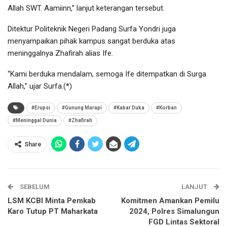
Allah SWT. Aamiinn,” lanjut keterangan tersebut.
Ditektur Politeknik Negeri Padang Surfa Yondri juga
menyampaikan pihak kampus sangat berduka atas
meninggalnya Zhafirah alias Ife.
“Kami berduka mendalam, semoga Ife ditempatkan di Surga
Allah,” ujar Surfa.(*)
#Erupsi
#Gunung Marapi
#Kabar Duka
#Korban
#Meninggal Dunia
#Zhafirah
Share
SEBELUM
LANJUT
LSM KCBI Minta Pemkab
Komitmen Amankan Pemilu
Karo Tutup PT Maharkata
2024, Polres Simalungun
FGD Lintas Sektoral