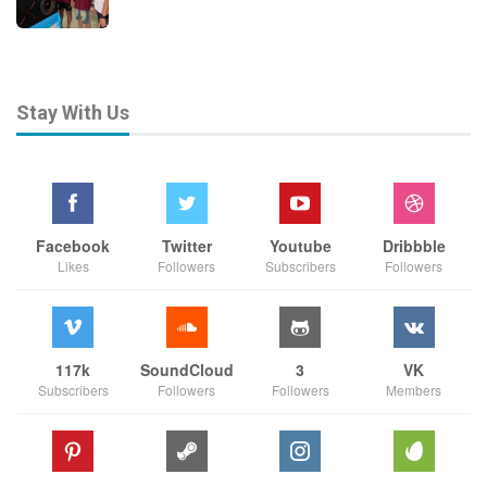
Stay With Us
Facebook
Twitter
Youtube
Dribbble
Likes
Followers
Subscribers
Followers
117k
SoundCloud
3
VK
Subscribers
Followers
Followers
Members