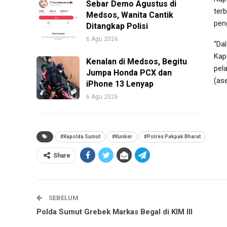
Sebar Demo Agustus di
ter
Medsos, Wanita Cantik
pen
Ditangkap Polisi
6 Agu 2026
“Da
Kap
Kenalan di Medsos, Begitu
pel
Jumpa Honda PCX dan
(as
iPhone 13 Lenyap
6 Agu 2026
#Kapolda Sumut
#Kunker
#Polres Pakpak Bharat
Share
SEBELUM
Polda Sumut Grebek Markas Begal di KIM III