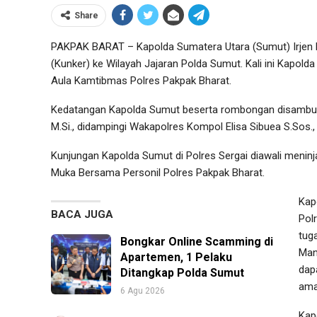
Share
PAKPAK BARAT – Kapolda Sumatera Utara (Sumut) Irjen 
(Kunker) ke Wilayah Jajaran Polda Sumut. Kali ini Kapol
Aula Kamtibmas Polres Pakpak Bharat.
Kedatangan Kapolda Sumut beserta rombongan disambut
M.Si., didampingi Wakapolres Kompol Elisa Sibuea S.Sos.,
Kunjungan Kapolda Sumut di Polres Sergai diawali meninj
Muka Bersama Personil Polres Pakpak Bharat.
Kap
BACA JUGA
Pol
tug
Bongkar Online Scamming di
Man
Apartemen, 1 Pelaku
dap
Ditangkap Polda Sumut
ama
6 Agu 2026
Kap