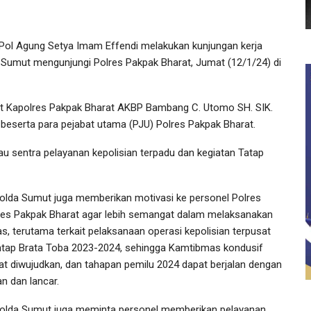
Pol Agung Setya Imam Effendi melakukan kunjungan kerja
da Sumut mengunjungi Polres Pakpak Bharat, Jumat (12/1/24) di
 Kapolres Pakpak Bharat AKBP Bambang C. Utomo SH. SIK.
 beserta para pejabat utama (PJU) Polres Pakpak Bharat.
au sentra pelayanan kepolisian terpadu dan kegiatan Tatap
olda Sumut juga memberikan motivasi ke personel Polres
res Pakpak Bharat agar lebih semangat dalam melaksanakan
as, terutama terkait pelaksanaan operasi kepolisian terpusat
tap Brata Toba 2023-2024, sehingga Kamtibmas kondusif
at diwujudkan, dan tahapan pemilu 2024 dapat berjalan dengan
n dan lancar.
olda Sumut juga meminta personel memberikan pelayanan