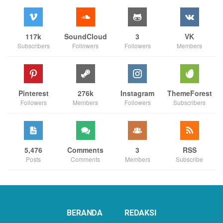
117k
SoundCloud
3
VK
Subscribers
Followers
Followers
Members
Pinterest
276k
Instagram
ThemeForest
Followers
Members
Followers
Subscribers
5,476
Comments
3
RSS
Posts
Comments
Members
Subscribe
BERANDA
REDAKSI