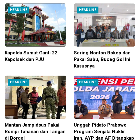
HEADLINE
HEADLINE
Kapolda Sumut Ganti 22
Sering Nonton Bokep dan
Kapolsek dan PJU
Pakai Sabu, Buceg Gol Ini
Kasusnya
HEADLINE
HEADLINE
Mantan Jampidsus Pakai
Unggah Pidato Prabowo
Rompi Tahanan dan Tangan
Program Senjata Nuklir
di Borgol
Iran, AYP dan AF Ditangkap