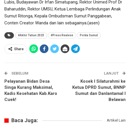
Lubis, Budayawan Dr Irfan Simatupang, Rektor Unimed Prof Dr
Baharuddin, Rektor UMSU, Ketua Lembaga Perlindungan Anak
Sumut Ritonga, Kepala Ombudsman Sumut Panggabean,
Conten Creator Wanda dan lain sebagainya.(asen)
#Akhir Tahun 2023
#Press Realese
Polda Sumut
Share
SEBELUM
LANJUT
Pelayanan Bidan Desa
Kosek I Silaturahmi ke
Singa Kurang Maksimal,
Ketua DPRD Sumut, BNNP
Kadis Kesehatan Kab.Karo
Sumut dan Danlantamal I
Cuek!
Belawan
Baca Juga:
Artikel Lain