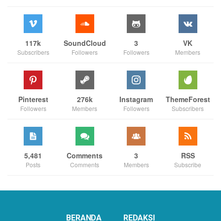
117k
SoundCloud
3
VK
Subscribers
Followers
Followers
Members
Pinterest
276k
Instagram
ThemeForest
Followers
Members
Followers
Subscribers
5,481
Comments
3
RSS
Posts
Comments
Members
Subscribe
BERANDA
REDAKSI