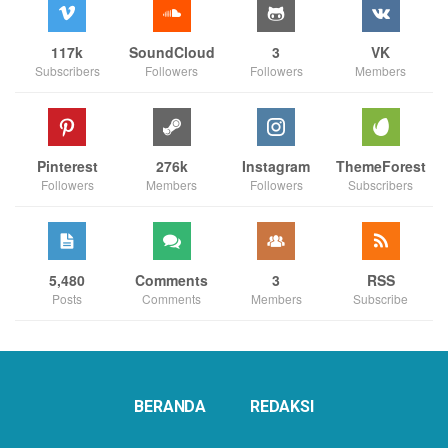
117k
SoundCloud
3
VK
Subscribers
Followers
Followers
Members
Pinterest
276k
Instagram
ThemeForest
Followers
Members
Followers
Subscribers
5,480
Comments
3
RSS
Posts
Comments
Members
Subscribe
BERANDA
REDAKSI