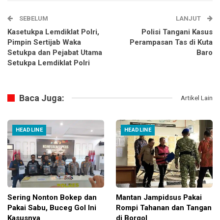
SEBELUM
LANJUT
Kasetukpa Lemdiklat Polri,
Polisi Tangani Kasus
Pimpin Sertijab Waka
Perampasan Tas di Kuta
Setukpa dan Pejabat Utama
Baro
Setukpa Lemdiklat Polri
Baca Juga:
Artikel Lain
HEADLINE
HEADLINE
Sering Nonton Bokep dan
Mantan Jampidsus Pakai
Pakai Sabu, Buceg Gol Ini
Rompi Tahanan dan Tangan
Kasusnya
di Borgol