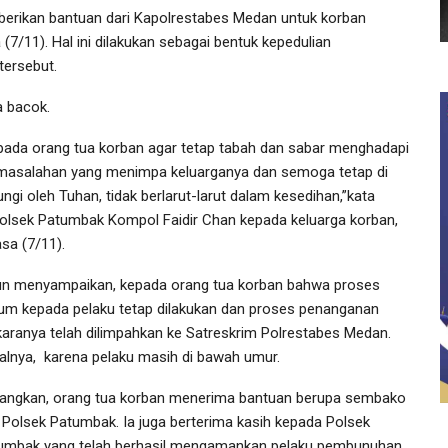
rikan bantuan dari Kapolrestabes Medan untuk korban
7/11). Hal ini dilakukan sebagai bentuk kepedulian
tersebut.
a bacok.
pada orang tua korban agar tetap tabah dan sabar menghadapi
masalahan yang menimpa keluarganya dan semoga tetap di
ungi oleh Tuhan, tidak berlarut-larut dalam kesedihan,”kata
olsek Patumbak Kompol Faidir Chan kepada keluarga korban,
sa (7/11).
un menyampaikan, kepada orang tua korban bahwa proses
um kepada pelaku tetap dilakukan dan proses penanganan
karanya telah dilimpahkan ke Satreskrim Polrestabes Medan.
alnya, karena pelaku masih di bawah umur.
angkan, orang tua korban menerima bantuan berupa sembako
i Polsek Patumbak. Ia juga berterima kasih kepada Polsek
umbak yang telah berhasil mengamankan pelaku pembunuhan