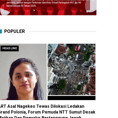
POPULER
HEADLINE
ART Asal Nagekeo Tewas Dilokasi Ledakan
Grand Polonia, Forum Pemuda NTT Sumut Desak
Majikan Dan Penyalur Bertanggung Jawab