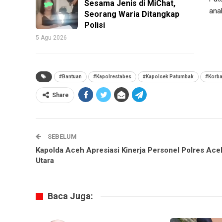
Sesama Jenis di MiChat,
ana
Seorang Waria Ditangkap
Polisi
5 Agu 2026
#Bantuan
#Kapolrestabes
#Kapolsek Patumbak
#Korba
Share
SEBELUM
Kapolda Aceh Apresiasi Kinerja Personel Polres Ace
Utara
Baca Juga: