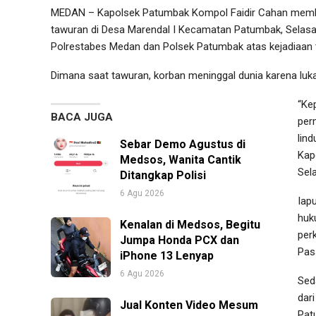
MEDAN – Kapolsek Patumbak Kompol Faidir Cahan membe
tawuran di Desa Marendal I Kecamatan Patumbak, Selasa (
Polrestabes Medan dan Polsek Patumbak atas kejadiaan 
Dimana saat tawuran, korban meninggal dunia karena luk
“Ke
BACA JUGA
per
lind
Sebar Demo Agustus di
Kap
Medsos, Wanita Cantik
Sela
Ditangkap Polisi
6 Agu 2026
Iap
huk
Kenalan di Medsos, Begitu
per
Jumpa Honda PCX dan
Pas
iPhone 13 Lenyap
6 Agu 2026
Sed
dar
Jual Konten Video Mesum
Pat