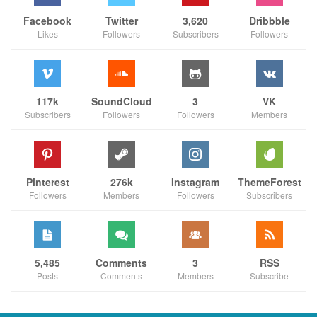
Facebook
Twitter
3,620
Dribbble
Likes
Followers
Subscribers
Followers
117k
SoundCloud
3
VK
Subscribers
Followers
Followers
Members
Pinterest
276k
Instagram
ThemeForest
Followers
Members
Followers
Subscribers
5,485
Comments
3
RSS
Posts
Comments
Members
Subscribe