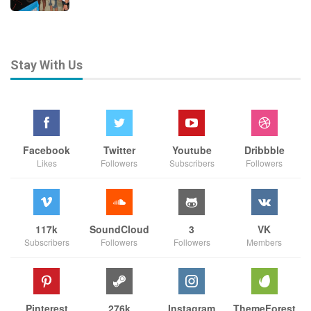
Stay With Us
Facebook
Twitter
Youtube
Dribbble
Likes
Followers
Subscribers
Followers
117k
SoundCloud
3
VK
Subscribers
Followers
Followers
Members
Pinterest
276k
Instagram
ThemeForest