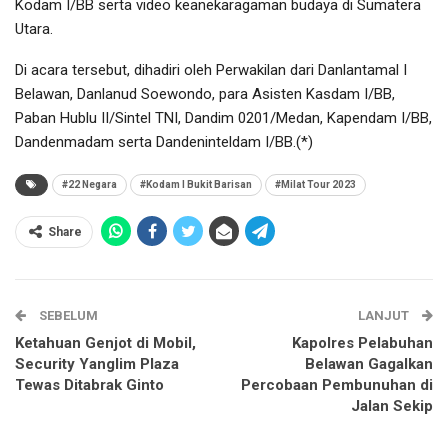
Kodam I/BB serta video keanekaragaman budaya di Sumatera
Utara.
Di acara tersebut, dihadiri oleh Perwakilan dari Danlantamal I
Belawan, Danlanud Soewondo, para Asisten Kasdam I/BB,
Paban Hublu II/Sintel TNI, Dandim 0201/Medan, Kapendam I/BB,
Dandenmadam serta Dandeninteldam I/BB.(*)
#22 Negara
#Kodam I Bukit Barisan
#Milat Tour 2023
Share
SEBELUM
LANJUT
Ketahuan Genjot di Mobil,
Kapolres Pelabuhan
Security Yanglim Plaza
Belawan Gagalkan
Tewas Ditabrak Ginto
Percobaan Pembunuhan di
Jalan Sekip