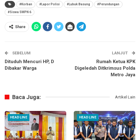
#Korban
#Lapor Polisi
#Lubuk Basung
#Perundungan
#Siswa SMPN 6
Share
SEBELUM
LANJUT
Dituduh Mencuri HP, D
Rumah Ketua KPK
Dibakar Warga
Digeledah Ditkrimsus Polda
Metro Jaya
Baca Juga:
Artikel Lain
HEADLINE
HEADLINE