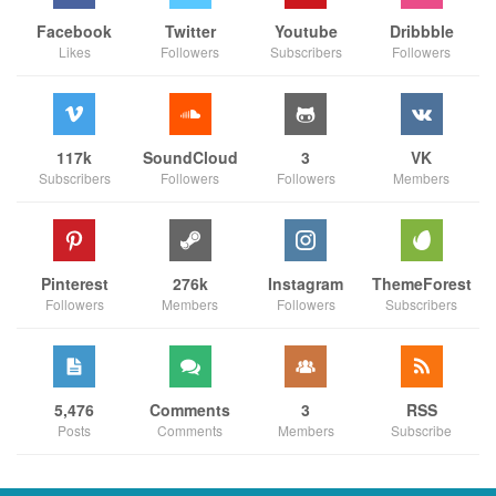
Facebook
Twitter
Youtube
Dribbble
Likes
Followers
Subscribers
Followers
117k
SoundCloud
3
VK
Subscribers
Followers
Followers
Members
Pinterest
276k
Instagram
ThemeForest
Followers
Members
Followers
Subscribers
5,476
Comments
3
RSS
Posts
Comments
Members
Subscribe