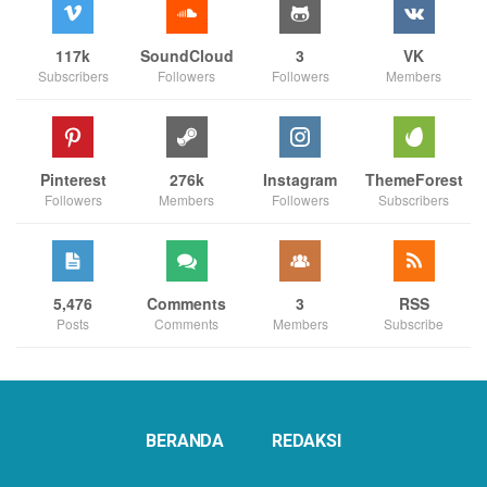
117k
SoundCloud
3
VK
Subscribers
Followers
Followers
Members
Pinterest
276k
Instagram
ThemeForest
Followers
Members
Followers
Subscribers
5,476
Comments
3
RSS
Posts
Comments
Members
Subscribe
BERANDA
REDAKSI