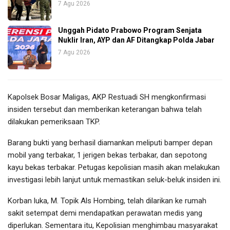
7 Agu 2026
Unggah Pidato Prabowo Program Senjata
Nuklir Iran, AYP dan AF Ditangkap Polda Jabar
7 Agu 2026
Kapolsek Bosar Maligas, AKP Restuadi SH mengkonfirmasi
insiden tersebut dan memberikan keterangan bahwa telah
dilakukan pemeriksaan TKP.
Barang bukti yang berhasil diamankan meliputi bamper depan
mobil yang terbakar, 1 jerigen bekas terbakar, dan sepotong
kayu bekas terbakar. Petugas kepolisian masih akan melakukan
investigasi lebih lanjut untuk memastikan seluk-beluk insiden ini.
Korban luka, M. Topik Als Hombing, telah dilarikan ke rumah
sakit setempat demi mendapatkan perawatan medis yang
diperlukan. Sementara itu, Kepolisian menghimbau masyarakat