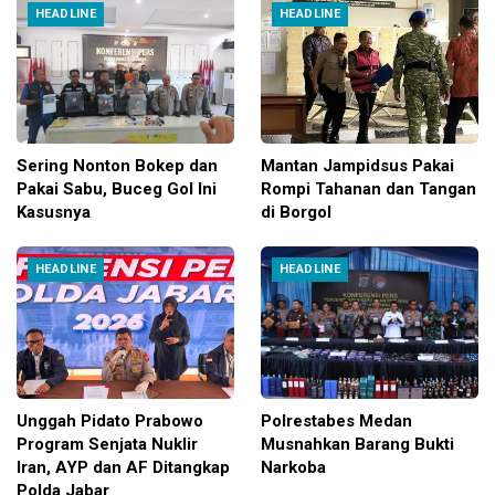
HEADLINE
HEADLINE
Sering Nonton Bokep dan
Mantan Jampidsus Pakai
Pakai Sabu, Buceg Gol Ini
Rompi Tahanan dan Tangan
Kasusnya
di Borgol
HEADLINE
HEADLINE
Unggah Pidato Prabowo
Polrestabes Medan
Program Senjata Nuklir
Musnahkan Barang Bukti
Iran, AYP dan AF Ditangkap
Narkoba
Polda Jabar