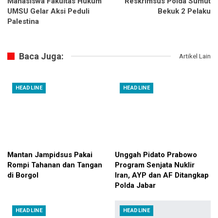
Mahasiswa Fakultas Hukum
Reskrimsus Polda Sumut
UMSU Gelar Aksi Peduli
Bekuk 2 Pelaku
Palestina
Baca Juga:
Artikel Lain
HEADLINE
HEADLINE
Mantan Jampidsus Pakai
Unggah Pidato Prabowo
Rompi Tahanan dan Tangan
Program Senjata Nuklir
di Borgol
Iran, AYP dan AF Ditangkap
Polda Jabar
HEADLINE
HEADLINE