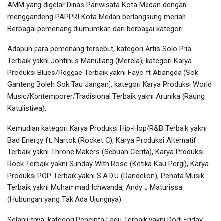
AMM yang digelar Dinas Pariwisata Kota Medan dengan
menggandeng PAPPRI Kota Medan berlangsung meriah.
Berbagai pemenang diumumkan dari berbagai kategori.
Adapun para pemenang tersebut, kategori Artis Solo Pria
Terbaik yakni Jontinus Manullang (Merela), kategori Karya
Produksi Blues/Reggae Terbaik yakni Fayo ft Abangda (Sok
Ganteng Boleh Sok Tau Jangan), kategori Karya Produksi World
Music/Kontemporer/Tradisional Terbaik yakni Arunika (Raung
Katulistiwa).
Kemudian kategori Karya Produksi Hip-Hop/R&B Terbaik yakni
Bad Energy ft. Nartok (Rocket C), Karya Produksi Alternatif
Terbaik yakni Throne Makers (Sebuah Cerita), Karya Produksi
Rock Terbaik yakni Sunday With Rose (Ketika Kau Pergi), Karya
Produksi POP Terbaik yakni S.A.D.U (Dandelion), Penata Musik
Terbaik yakni Muhammad Ichwanda, Andy J Maturissa
(Hubungan yang Tak Ada Ujungnya).
Selanjutnya, kategori Pencipta Lagu Terbaik yakni Dodi Friday