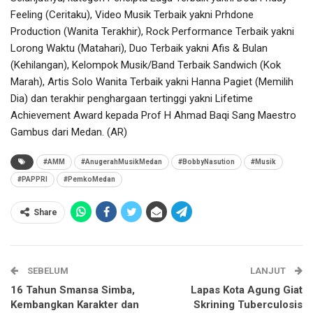
Feeling (Ceritaku), Video Musik Terbaik yakni Prhdone
Production (Wanita Terakhir), Rock Performance Terbaik yakni
Lorong Waktu (Matahari), Duo Terbaik yakni Afis & Bulan
(Kehilangan), Kelompok Musik/Band Terbaik Sandwich (Kok
Marah), Artis Solo Wanita Terbaik yakni Hanna Pagiet (Memilih
Dia) dan terakhir penghargaan tertinggi yakni Lifetime
Achievement Award kepada Prof H Ahmad Baqi Sang Maestro
Gambus dari Medan. (AR)
#AMM
#AnugerahMusikMedan
#BobbyNasution
#Musik
#PAPPRI
#PemkoMedan
Share
SEBELUM
LANJUT
16 Tahun Smansa Simba,
Lapas Kota Agung Giat
Kembangkan Karakter dan
Skrining Tuberculosis