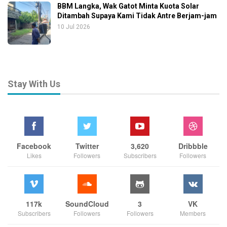
BBM Langka, Wak Gatot Minta Kuota Solar
Ditambah Supaya Kami Tidak Antre Berjam-jam
10 Jul 2026
Stay With Us
Facebook
Twitter
3,620
Dribbble
Likes
Followers
Subscribers
Followers
117k
SoundCloud
3
VK
Subscribers
Followers
Followers
Members