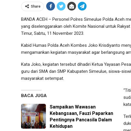
Share
BANDA ACEH – Personel Polres Simeulue Polda Aceh men
yang diselenggarakan oleh Komite Nasional untuk Rakyat 
Timur, Sabtu, 11 November 2023.
Kabid Humas Polda Aceh Kombes Joko Krisdiyanto meny
mengamankan kegiatan masyarakat agar berlangsung ama
Kata Joko, kegiatan tersebut dihadiri Ketua Yayasan Pes
guru dari SMA dan SMP Kabupaten Simeulue, siswa-siswi
masyarakat setempat.
“Tit
BACA JUGA
sud
kat
Sampaikan Wawasan
Kebangsaan, Fauzi Paparkan
Ter
Pentingnya Pancasila Dalam
duk
Kehidupan
men