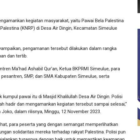
gamankan kegiatan masyarakat, yaitu Pawai Bela Palestina
Palestina (KNRP) di Desa Air Dingin, Kecamatan Simeulue
ampaikan, pengamanan tersebut dilakukan dalam rangka
n dan tertib.
antren Ma’had Ashabil Qur’an, Ketua BKPRMI Simeulue, para
 pesantren, SMP, dan SMA Kabupaten Simeulue, serta
ik kumpul pawai itu di Masjid Khalilullah Desa Air Dingin. Polisi
ah hadir dan mengamankan kegiatan tersebut sampai selesai,”
a Joko, dalam rilisnya, Minggu, 12 November 2023.
lihat, para peserta yang dengan semangat memperlihatkan
ungan solidaritas mereka terhadap rakyat Palestina. Polisi pun
jalankan tugasnya dengan baik untuk memastikan keamanan