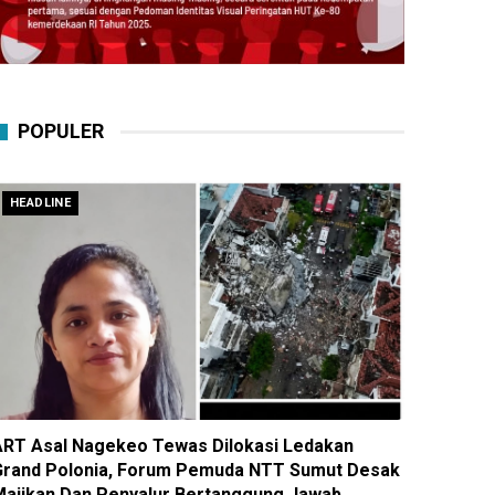
POPULER
HEADLINE
ART Asal Nagekeo Tewas Dilokasi Ledakan
Grand Polonia, Forum Pemuda NTT Sumut Desak
Majikan Dan Penyalur Bertanggung Jawab