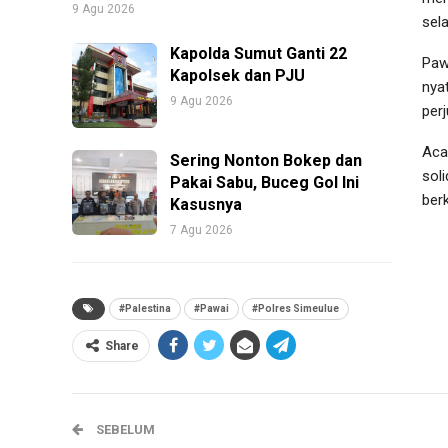
9 Agu 2026
sel
Kapolda Sumut Ganti 22
Paw
Kapolsek dan PJU
nya
9 Agu 2026
per
Aca
Sering Nonton Bokep dan
sol
Pakai Sabu, Buceg Gol Ini
ber
Kasusnya
7 Agu 2026
#Palestina
#Pawai
#Polres Simeulue
Share
SEBELUM