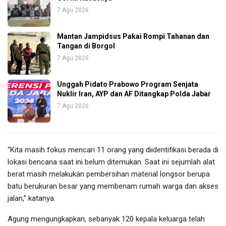
7 Agu 2026
Mantan Jampidsus Pakai Rompi Tahanan dan
Tangan di Borgol
7 Agu 2026
Unggah Pidato Prabowo Program Senjata
Nuklir Iran, AYP dan AF Ditangkap Polda Jabar
7 Agu 2026
“Kita masih fokus mencari 11 orang yang diidentifikasi berada di
lokasi bencana saat ini belum ditemukan. Saat ini sejumlah alat
berat masih melakukan pembersihan material longsor berupa
batu berukuran besar yang membenam rumah warga dan akses
jalan,” katanya.
Agung mengungkapkan, sebanyak 120 kepala keluarga telah