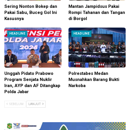
Sering Nonton Bokep dan
Mantan Jampidsus Pakai
Pakai Sabu, Buceg Gol Ini
Rompi Tahanan dan Tangan
Kasusnya
di Borgol
HEADLINE
HEADLINE
Unggah Pidato Prabowo
Polrestabes Medan
Program Senjata Nuklir
Musnahkan Barang Bukti
Iran, AYP dan AF Ditangkap
Narkoba
Polda Jabar
SEBELUM
LANJUT