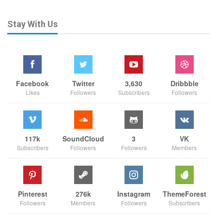
Stay With Us
Facebook
Twitter
3,630
Dribbble
Likes
Followers
Subscribers
Followers
117k
SoundCloud
3
VK
Subscribers
Followers
Followers
Members
Pinterest
276k
Instagram
ThemeForest
Followers
Members
Followers
Subscribers