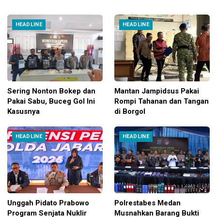
HEADLINE
HEADLINE
Sering Nonton Bokep dan
Mantan Jampidsus Pakai
Pakai Sabu, Buceg Gol Ini
Rompi Tahanan dan Tangan
Kasusnya
di Borgol
HEADLINE
HEADLINE
Unggah Pidato Prabowo
Polrestabes Medan
Program Senjata Nuklir
Musnahkan Barang Bukti