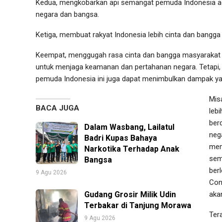
Kedua, mengkobarkan api semangat pemuda Indonesia ag
negara dan bangsa.
Ketiga, membuat rakyat Indonesia lebih cinta dan bangga 
Keempat, menggugah rasa cinta dan bangga masyarakat 
untuk menjaga keamanan dan pertahanan negara. Tetapi
pemuda Indonesia ini juga dapat menimbulkan dampak yang
Mis
BACA JUGA
lebi
ber
Dalam Wasbang, Lailatul
neg
Badri Kupas Bahaya
mem
Narkotika Terhadap Anak
sem
Bangsa
ber
9 Agu 2026
Con
Gudang Grosir Milik Udin
aka
Terbakar di Tanjung Morawa
Ter
9 Agu 2026