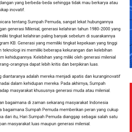
dangan yang berbeda-beda sehingga tidak mau berkarya atau
ikap inovatif.
bicara tentang Sumpah Pemuda, sangat lekat hubungannya
gan generasi Milenial, generasi kelahiran tahun 1980-2000 yang
iliki tingkat kelahiran paling banyak sebelum di suarakannya
gram KB. Generasi yang memiliki tingkat kepekaan yang tinggi
n teknologi ini memiliki beberapa kekurangan dan kelebihan
am kehidupannya. Kelebihan yang miliki oleh generasi milenial
rang-orangnya dapat lebih kritis dan berpikiran luas.
yang diantaranya adalah mereka menjadi apatis dan kuranginovatif
emadai dalam kehidupan mereka. Pada akhirnya, Sumpah
dap masyarakat khususnya generasi muda atau milenial.
kan bagaimana di zaman sekarang masyarakat Indonesia
a bagaimana Sumpah Pemuda memberikan peran yang cukup
ka dari itu, Hari Sumpah Pemuda dianggap sebagai salah satu
upan masyarakat luas maupun generasi milenial.