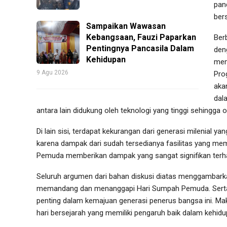
pan
bers
Sampaikan Wawasan
Kebangsaan, Fauzi Paparkan
Ber
Pentingnya Pancasila Dalam
den
Kehidupan
mem
9 Agu 2026
Pro
aka
dal
antara lain didukung oleh teknologi yang tinggi sehingga o
Di lain sisi, terdapat kekurangan dari generasi milenial 
karena dampak dari sudah tersedianya fasilitas yang m
Pemuda memberikan dampak yang sangat signifikan terha
Seluruh argumen dari bahan diskusi diatas menggambar
memandang dan menanggapi Hari Sumpah Pemuda. Sert
penting dalam kemajuan generasi penerus bangsa ini. Ma
hari bersejarah yang memiliki pengaruh baik dalam kehid