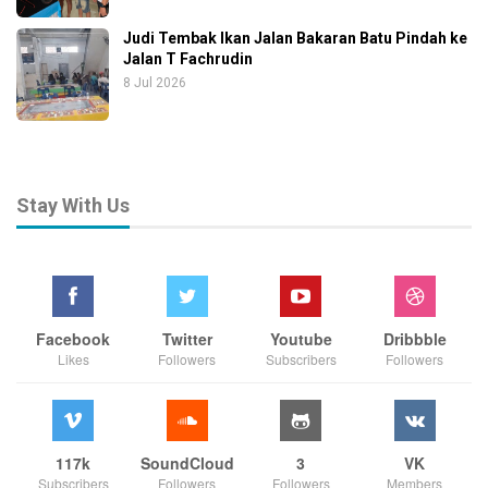
Judi Tembak Ikan Jalan Bakaran Batu Pindah ke
Jalan T Fachrudin
8 Jul 2026
Stay With Us
Facebook
Twitter
Youtube
Dribbble
Likes
Followers
Subscribers
Followers
117k
SoundCloud
3
VK
Subscribers
Followers
Followers
Members