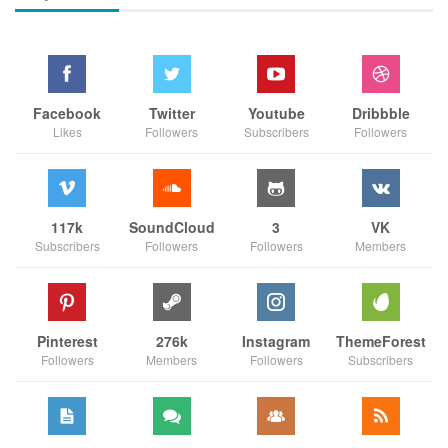
Facebook
Twitter
Youtube
Dribbble
Likes
Followers
Subscribers
Followers
117k
SoundCloud
3
VK
Subscribers
Followers
Followers
Members
Pinterest
276k
Instagram
ThemeForest
Followers
Members
Followers
Subscribers