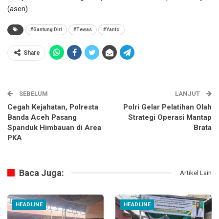
(asen)
#Gantung Diri
#Tewas
#Yanto
Share
SEBELUM
LANJUT
Cegah Kejahatan, Polresta
Polri Gelar Pelatihan Olah
Banda Aceh Pasang
Strategi Operasi Mantap
Spanduk Himbauan di Area
Brata
PKA
Baca Juga:
Artikel Lain
HEADLINE
HEADLINE