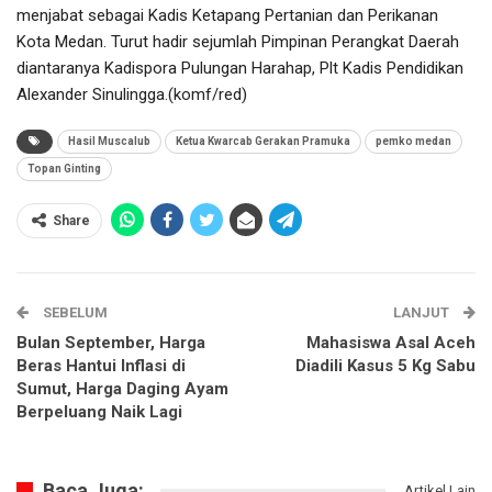
menjabat sebagai Kadis Ketapang Pertanian dan Perikanan
Kota Medan. Turut hadir sejumlah Pimpinan Perangkat Daerah
diantaranya Kadispora Pulungan Harahap, Plt Kadis Pendidikan
Alexander Sinulingga.(komf/red)
Hasil Muscalub
Ketua Kwarcab Gerakan Pramuka
pemko medan
Topan Ginting
Share
SEBELUM
LANJUT
Bulan September, Harga
Mahasiswa Asal Aceh
Beras Hantui Inflasi di
Diadili Kasus 5 Kg Sabu
Sumut, Harga Daging Ayam
Berpeluang Naik Lagi
Baca Juga:
Artikel Lain