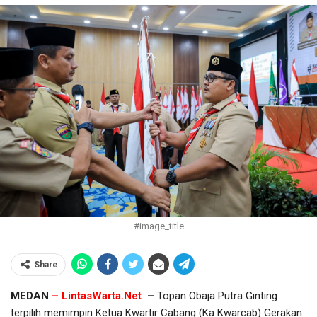
#image_title
Share
MEDAN
– LintasWarta.Net
–
Topan Obaja Putra Ginting
terpilih memimpin Ketua Kwartir Cabang (Ka Kwarcab) Gerakan