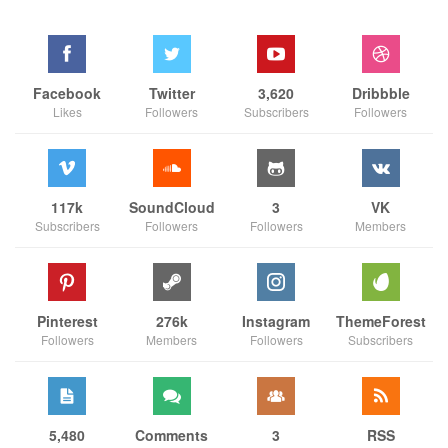
Facebook
Twitter
3,620
Dribbble
Likes
Followers
Subscribers
Followers
117k
SoundCloud
3
VK
Subscribers
Followers
Followers
Members
Pinterest
276k
Instagram
ThemeForest
Followers
Members
Followers
Subscribers
5,480
Comments
3
RSS