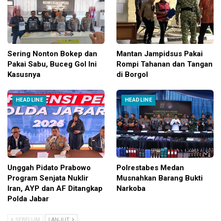
Sering Nonton Bokep dan
Mantan Jampidsus Pakai
Pakai Sabu, Buceg Gol Ini
Rompi Tahanan dan Tangan
Kasusnya
di Borgol
HEADLINE
HEADLINE
Unggah Pidato Prabowo
Polrestabes Medan
Program Senjata Nuklir
Musnahkan Barang Bukti
Iran, AYP dan AF Ditangkap
Narkoba
Polda Jabar
SEBELUM
LANJUT