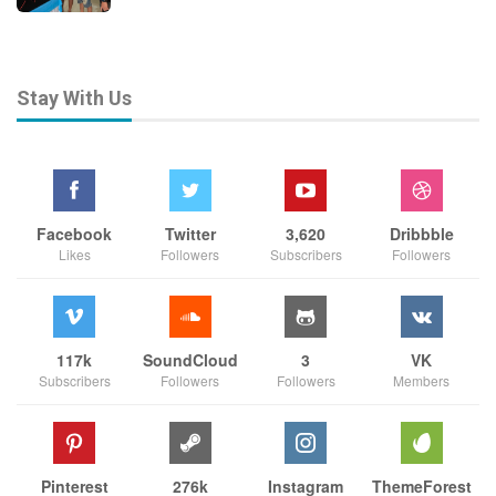
Stay With Us
Facebook
Twitter
3,620
Dribbble
Likes
Followers
Subscribers
Followers
117k
SoundCloud
3
VK
Subscribers
Followers
Followers
Members
Pinterest
276k
Instagram
ThemeForest