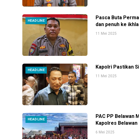
Pasca Buta Perman
HEADLINE
dan penuh ke ikhl
11 Mei 2025
Kapolri Pastikan 
HEADLINE
11 Mei 2025
PAC PP Belawan Mi
HEADLINE
Kapolres Belawan
6 Mei 2025