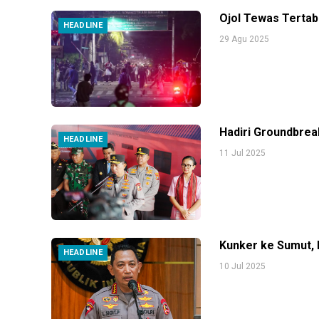
Ojol Tewas Tertab
HEADLINE
29 Agu 2025
Hadiri Groundbre
HEADLINE
11 Jul 2025
Kunker ke Sumut, 
HEADLINE
10 Jul 2025