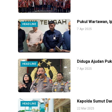
Pukul Wartawan, I
HEADLINE
7 Apr 2025
Diduga Ajudan Puku
HEADLINE
7 Apr 2025
Kapolda Sumut Dam
HEADLINE
22 Mar 2025