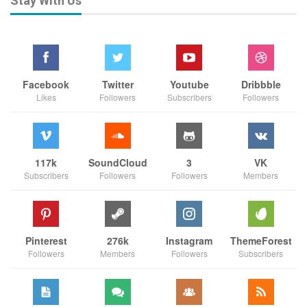
Stay With Us
Facebook
Twitter
Youtube
Dribbble
Likes
Followers
Subscribers
Followers
117k
SoundCloud
3
VK
Subscribers
Followers
Followers
Members
Pinterest
276k
Instagram
ThemeForest
Followers
Members
Followers
Subscribers