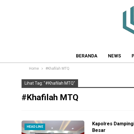
BERANDA
NEWS
Home
#Khafilah MTQ
Lihat Tag: "#Khafilah MTQ"
#Khafilah MTQ
Kapolres Dampingi
HEADLINE
Besar