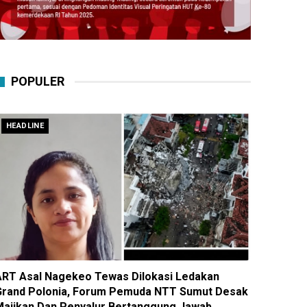
POPULER
HEADLINE
ART Asal Nagekeo Tewas Dilokasi Ledakan
Grand Polonia, Forum Pemuda NTT Sumut Desak
Majikan Dan Penyalur Bertanggung Jawab