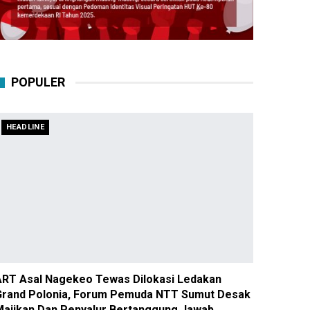
POPULER
HEADLINE
ART Asal Nagekeo Tewas Dilokasi Ledakan
Grand Polonia, Forum Pemuda NTT Sumut Desak
Majikan Dan Penyalur Bertanggung Jawab