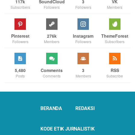
117k
SoundCloud
3
VK
Subscribers
Followers
Followers
Members
Pinterest
276k
Instagram
ThemeForest
Followers
Members
Followers
Subscribers
5,480
Comments
3
RSS
Posts
Comments
Members
Subscribe
BERANDA
REDAKSI
KODE ETIK JURNALISTIK