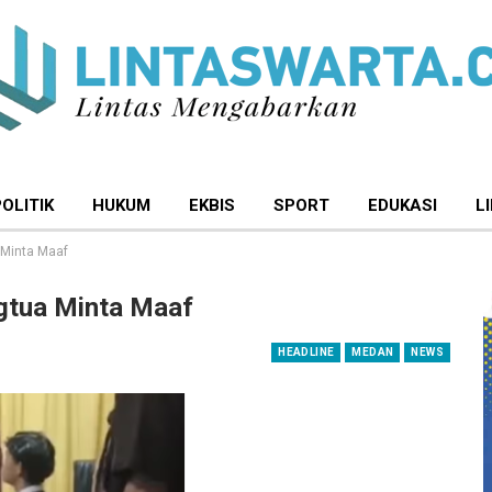
POLITIK
HUKUM
EKBIS
SPORT
EDUKASI
L
Minta Maaf
gtua Minta Maaf
HEADLINE
MEDAN
NEWS