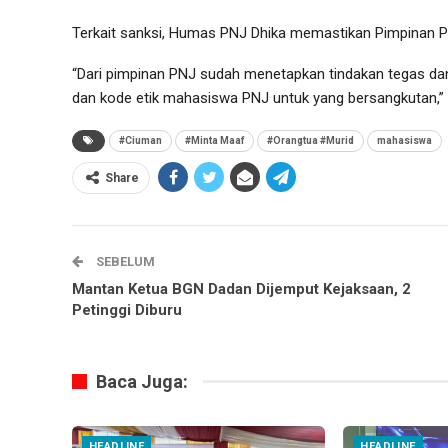
Terkait sanksi, Humas PNJ Dhika memastikan Pimpinan P
“Dari pimpinan PNJ sudah menetapkan tindakan tegas dan
dan kode etik mahasiswa PNJ untuk yang bersangkutan,” t
#Ciuman
#Minta Maaf
#Orangtua #Murid
mahasiswa
Share
SEBELUM
Mantan Ketua BGN Dadan Dijemput Kejaksaan, 2
Petinggi Diburu
Baca Juga:
HEADLINE
HEADLINE