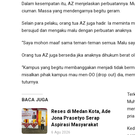
Dalam kesempatan itu, AZ menjelaskan perbuatannya. Mula
ciuman. Massa yang mendengarnya begitu geram.
Selain para pelaku, orang tua AZ juga hadir. Ia meminta
bersujud dan mengaku malu dengan perbuatan anaknya.
“Saya mohon maaf sama teman-teman semua. Malu saya, 
Orang tua AZ juga bersedia jika anaknya dihukum berat o
“Kampus yang begitu membanggakan menjadi tidak bermakna
misalkan pihak kampus mau men-DO (drop out) dia, membe
tuturnya.
Ter
BACA JUGA
Muh
men
Reses di Medan Kota, Ade
pri
Jona Prasetyo Serap
Aspirasi Masyarakat
Ked
6 Agu 2026