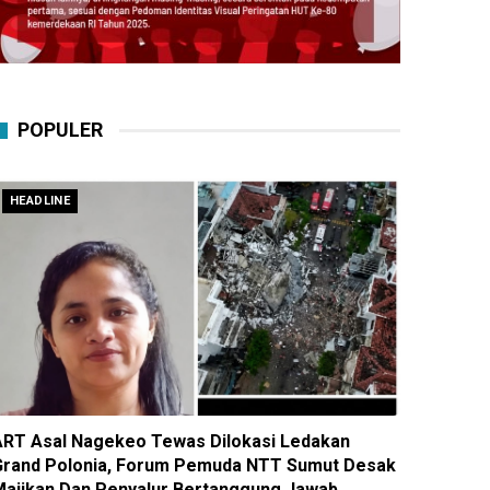
POPULER
HEADLINE
ART Asal Nagekeo Tewas Dilokasi Ledakan
Grand Polonia, Forum Pemuda NTT Sumut Desak
Majikan Dan Penyalur Bertanggung Jawab