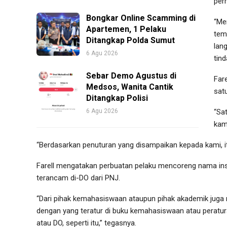
per
Bongkar Online Scamming di
“Me
Apartemen, 1 Pelaku
tem
Ditangkap Polda Sumut
lan
6 Agu 2026
tind
Sebar Demo Agustus di
Far
Medsos, Wanita Cantik
sat
Ditangkap Polisi
6 Agu 2026
“Sat
kam
“Berdasarkan penuturan yang disampaikan kepada kami, 
Farell mengatakan perbuatan pelaku mencoreng nama inst
terancam di-DO dari PNJ.
“Dari pihak kemahasiswaan ataupun pihak akademik juga
dengan yang teratur di buku kemahasiswaan atau peratur
atau DO, seperti itu,” tegasnya.