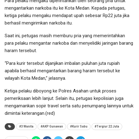
Para pelaku mengaku diperintahkan oleh seorang pria untuk
mengantarkan narkoba itu ke Kota Medan. Kepada petugas,
ketiga pelaku mengaku mendapat upah sebesar Rp22 juta jika
berhasil mengirimkan narkoba itu.
Saat ini, petugas masih memburu pria yang memerintahkan
para pelaku mengantar narkoba dan menyelidiki jaringan barang
haram tersebut.
“Para kurir tersebut dijanjikan imbalan puluhan juta rupiah
apabila berhasil mengantarkan barang haram tersebut ke
wilayah Kota Medan,” jelasnya.
Ketiga pelaku diboyong ke Polres Asahan untuk proses
pemeriksaan lebih lanjut. Selain itu, petugas kepolisian juga
mengamankan sopir travel serta satu penumpang lainnya untuk
dimintai keterangan.(red)
#3 Wanita
#AKP Gunawan
#Kurir Sabu
#Tergiur 22 Juta