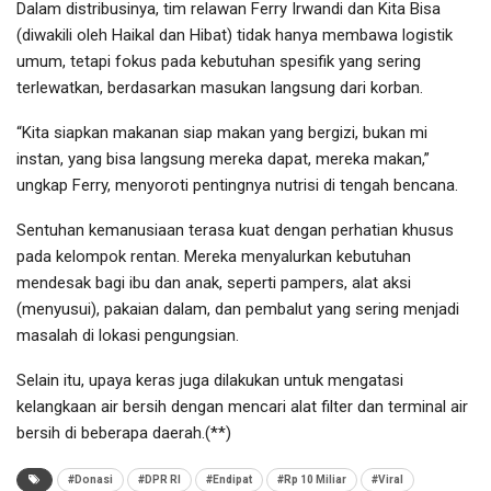
Dalam distribusinya, tim relawan Ferry Irwandi dan Kita Bisa
(diwakili oleh Haikal dan Hibat) tidak hanya membawa logistik
umum, tetapi fokus pada kebutuhan spesifik yang sering
terlewatkan, berdasarkan masukan langsung dari korban.
“Kita siapkan makanan siap makan yang bergizi, bukan mi
instan, yang bisa langsung mereka dapat, mereka makan,”
ungkap Ferry, menyoroti pentingnya nutrisi di tengah bencana.
Sentuhan kemanusiaan terasa kuat dengan perhatian khusus
pada kelompok rentan. Mereka menyalurkan kebutuhan
mendesak bagi ibu dan anak, seperti pampers, alat aksi
(menyusui), pakaian dalam, dan pembalut yang sering menjadi
masalah di lokasi pengungsian.
Selain itu, upaya keras juga dilakukan untuk mengatasi
kelangkaan air bersih dengan mencari alat filter dan terminal air
bersih di beberapa daerah.(**)
#Donasi
#DPR RI
#Endipat
#Rp 10 Miliar
#Viral