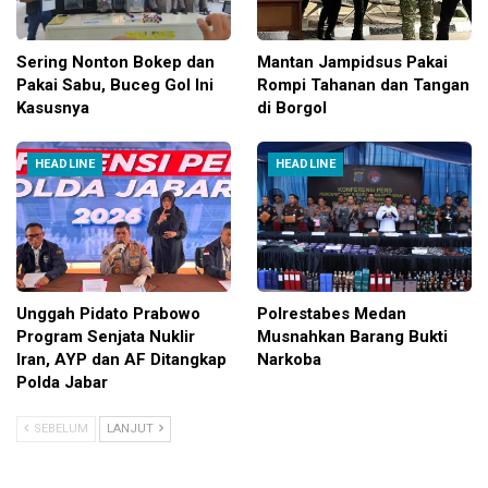
Sering Nonton Bokep dan
Mantan Jampidsus Pakai
Pakai Sabu, Buceg Gol Ini
Rompi Tahanan dan Tangan
Kasusnya
di Borgol
HEADLINE
HEADLINE
Unggah Pidato Prabowo
Polrestabes Medan
Program Senjata Nuklir
Musnahkan Barang Bukti
Iran, AYP dan AF Ditangkap
Narkoba
Polda Jabar
SEBELUM
LANJUT