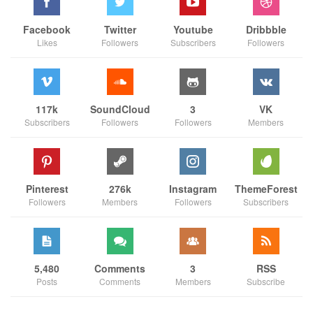
Facebook
Twitter
Youtube
Dribbble
Likes
Followers
Subscribers
Followers
117k
SoundCloud
3
VK
Subscribers
Followers
Followers
Members
Pinterest
276k
Instagram
ThemeForest
Followers
Members
Followers
Subscribers
5,480
Comments
3
RSS
Posts
Comments
Members
Subscribe