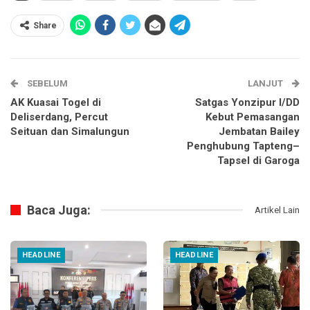
Share
SEBELUM
LANJUT
AK Kuasai Togel di
Satgas Yonzipur I/DD
Deliserdang, Percut
Kebut Pemasangan
Seituan dan Simalungun
Jembatan Bailey
Penghubung Tapteng–
Tapsel di Garoga
Baca Juga:
Artikel Lain
HEADLINE
HEADLINE