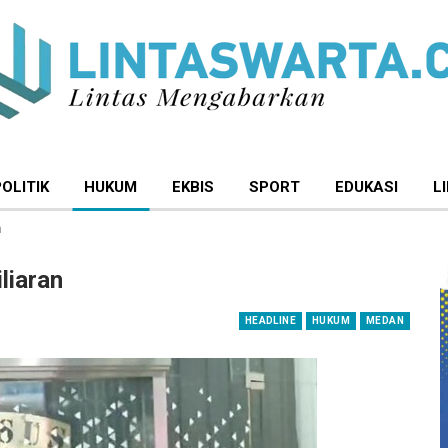
POLITIK
HUKUM
EKBIS
SPORT
EDUKASI
L
n
liaran
HEADLINE
HUKUM
MEDAN