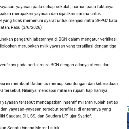
yayasan-yayasan pada setiap sekolah, namun pada faktanya
pakan merupakan yayasan dan dijadikan sarana untuk
GN yang tidak memenuhi syarat untuk menjadi mitra SPPG,” kata
latan, Rabu (3/6/2026).
akan pengaruh jabatannya di BGN dalam mengatur verifikasi
oloskan merupakan milik yayasan yang terafiliasi dengan tiga
erifikasi pada portal mitra BGN dengan adanya atensi dari
liasi ini membuat Dadan cs meraup keuntungan dari keberadaan
 tersebut. Nilainya mencapai miliaran rupiah tiap harinya.
n yayasan tersebut mendapatkan insentif miliaran rupiah setiap
i dan yayasan-yayasan tersebut terafiliasi di antaranya yang
liki Saudara DH, SS, dan Saudara LP,” ujar Syarief.
kup Sepatu hingga Motor Listrik