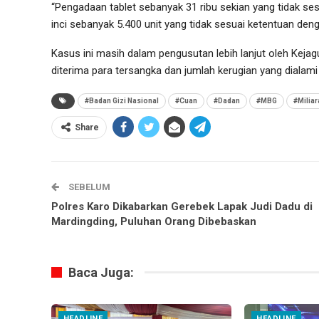
“Pengadaan tablet sebanyak 31 ribu sekian yang tidak se
inci sebanyak 5.400 unit yang tidak sesuai ketentuan de
Kasus ini masih dalam pengusutan lebih lanjut oleh Keja
diterima para tersangka dan jumlah kerugian yang dialami
#Badan Gizi Nasional
#Cuan
#Dadan
#MBG
#Miliar
Share
SEBELUM
Polres Karo Dikabarkan Gerebek Lapak Judi Dadu di
Mardingding, Puluhan Orang Dibebaskan
Baca Juga:
HEADLINE
HEADLINE