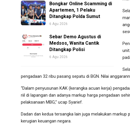
Bongkar Online Scamming di
Apartemen, 1 Pelaku
Sel
Ditangkap Polda Sumut
mar
6 Agu 2026
ang
ses
Sebar Demo Agustus di
Medsos, Wanita Cantik
Pen
Ditangkap Polisi
uni
6 Agu 2026
pad
Sel
pengadaan 32 ribu pasang sepatu di BGN. Nilai anggaranny
“Dalam penyusunan KAK (kerangka acuan kerja) pengadaa
riil di lapangan dan adanya markup harga pengadaan sehi
pelaksanaan MBG,” ucap Syarief.
Dadan dan kedua tersangka lain juga melakukan markup pa
kerugian keuangan negara.