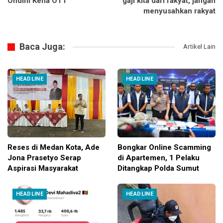
Ondim Kena OTT
gaji kita dari rakyat, jangan
menyusahkan rakyat
Baca Juga:
Artikel Lain
HEADLINE
HEADLINE
Reses di Medan Kota, Ade
Bongkar Online Scamming
Jona Prasetyo Serap
di Apartemen, 1 Pelaku
Aspirasi Masyarakat
Ditangkap Polda Sumut
HEADLINE
HEADLINE