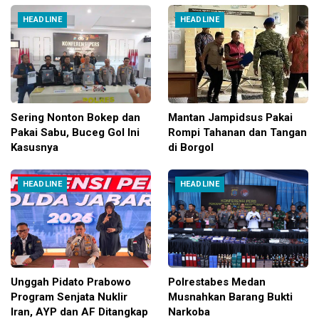
HEADLINE
HEADLINE
Sering Nonton Bokep dan
Mantan Jampidsus Pakai
Pakai Sabu, Buceg Gol Ini
Rompi Tahanan dan Tangan
Kasusnya
di Borgol
HEADLINE
HEADLINE
Unggah Pidato Prabowo
Polrestabes Medan
Program Senjata Nuklir
Musnahkan Barang Bukti
Iran, AYP dan AF Ditangkap
Narkoba