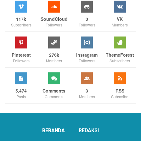
117k
SoundCloud
3
VK
Subscribers
Followers
Followers
Members
Pinterest
276k
Instagram
ThemeForest
Followers
Members
Followers
Subscribers
5,474
Comments
3
RSS
Posts
Comments
Members
Subscribe
BERANDA
REDAKSI