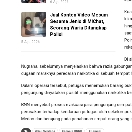
6 Agu 2026
Kua
Jual Konten Video Mesum
luka
Sesama Jenis di MiChat,
hin
Seorang Waria Ditangkap
saa
Polisi
Pol
5 Agu 2026
rek
Di s
Nugraha, sebelumnya menjelaskan bahwa razia gabungan
dugaan maraknya peredaran narkotika di sebuah tempat 
Dalam operasi tersebut, petugas menemukan barang bukti 
pengunjung dinyatakan positif menggunakan narkotika ber
BNN menyebut proses evakuasi para pengunjung sempat 
perusakan terhadap kendaraan petugas oleh sekelompok m
Medan dan berujung pada penahanan empat orang yang did
#Deli Serdang
#Kepala BNNK
#Samuel