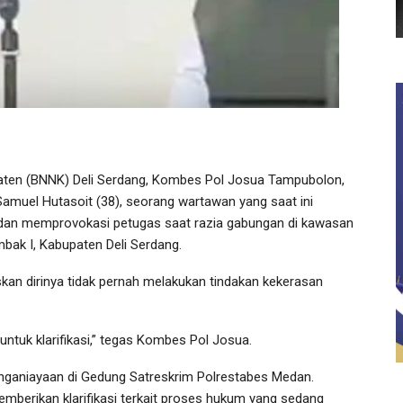
ten (BNNK) Deli Serdang, Kombes Pol Josua Tampubolon,
muel Hutasoit (38), seorang wartawan yang saat ini
 dan memprovokasi petugas saat razia gabungan di kawasan
ak I, Kabupaten Deli Serdang.
kan dirinya tidak pernah melakukan tindakan kekerasan
ntuk klarifikasi,” tegas Kombes Pol Josua.
nganiayaan di Gedung Satreskrim Polrestabes Medan.
mberikan klarifikasi terkait proses hukum yang sedang