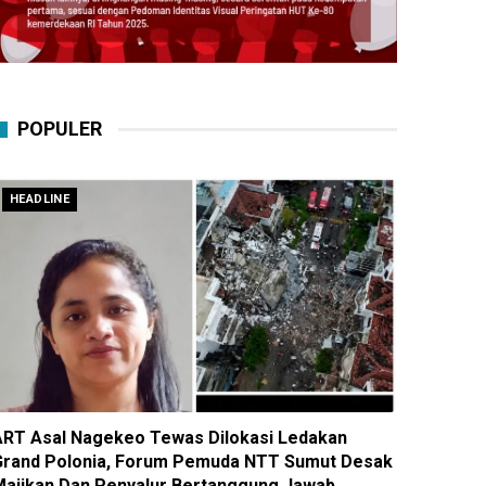
POPULER
HEADLINE
ART Asal Nagekeo Tewas Dilokasi Ledakan
Grand Polonia, Forum Pemuda NTT Sumut Desak
Majikan Dan Penyalur Bertanggung Jawab