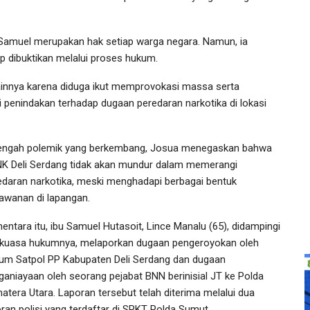
Samuel merupakan hak setiap warga negara. Namun, ia
p dibuktikan melalui proses hukum.
innya karena diduga ikut memprovokasi massa serta
penindakan terhadap dugaan peredaran narkotika di lokasi
tengah polemik yang berkembang, Josua menegaskan bahwa
K Deli Serdang tidak akan mundur dalam memerangi
edaran narkotika, meski menghadapi berbagai bentuk
lawanan di lapangan.
entara itu, ibu Samuel Hutasoit, Lince Manalu (65), didampingi
 kuasa hukumnya, melaporkan dugaan pengeroyokan oleh
um Satpol PP Kabupaten Deli Serdang dan dugaan
ganiayaan oleh seorang pejabat BNN berinisial JT ke Polda
atera Utara. Laporan tersebut telah diterima melalui dua
oran polisi yang terdaftar di SPKT Polda Sumut.