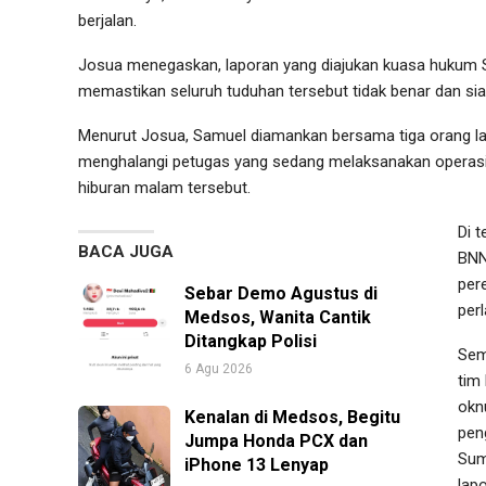
berjalan.
Josua menegaskan, laporan yang diajukan kuasa hukum 
memastikan seluruh tuduhan tersebut tidak benar dan sia
Menurut Josua, Samuel diamankan bersama tiga orang la
menghalangi petugas yang sedang melaksanakan operasi 
hiburan malam tersebut.
Di 
BACA JUGA
BNN
per
Sebar Demo Agustus di
per
Medsos, Wanita Cantik
Ditangkap Polisi
Sem
6 Agu 2026
tim
okn
Kenalan di Medsos, Begitu
pen
Jumpa Honda PCX dan
Sum
iPhone 13 Lenyap
lap