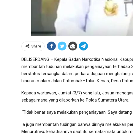
Share
DELISERDANG – Kepala Badan Narkotika Nasional Kabupa
membantah tuduhan melakukan penganiayaan terhadap Sa
berstatus tersangka dalam perkara dugaan menghalangi
hiburan malam Jalan Patumbak–Talun Kenas, Desa Patumb
Kepada wartawan, Jum’at (3/7) yang lalu, Josua menegas
sebagaimana yang dilaporkan ke Polda Sumatera Utara.
“Tidak benar saya melakukan penganiayaan. Saya datang u
Ia juga membantah tudingan bahwa dirinya melakukan pe
Menurutnya, kehadirannya saat itu semata-mata untuk me