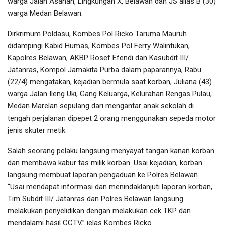
warga Jalan Asahan, Lingkungan X, Belawan dan JS alias B (30)
warga Medan Belawan.
Dirkrimum Poldasu, Kombes Pol Ricko Taruma Mauruh
didampingi Kabid Humas, Kombes Pol Ferry Walintukan,
Kapolres Belawan, AKBP Rosef Efendi dan Kasubdit III/
Jatanras, Kompol Jamakita Purba dalam paparannya, Rabu
(22/4) mengatakan, kejadian bermula saat korban, Juliana (43)
warga Jalan Ileng Uki, Gang Keluarga, Kelurahan Rengas Pulau,
Medan Marelan sepulang dari mengantar anak sekolah di
tengah perjalanan dipepet 2 orang menggunakan sepeda motor
jenis skuter metik.
Salah seorang pelaku langsung menyayat tangan kanan korban
dan membawa kabur tas milik korban. Usai kejadian, korban
langsung membuat laporan pengaduan ke Polres Belawan.
“Usai mendapat informasi dan menindaklanjuti laporan korban,
Tim Subdit III/ Jatanras dan Polres Belawan langsung
melakukan penyelidikan dengan melakukan cek TKP dan
mendalami hasil CCTV,” jelas Kombes Ricko.